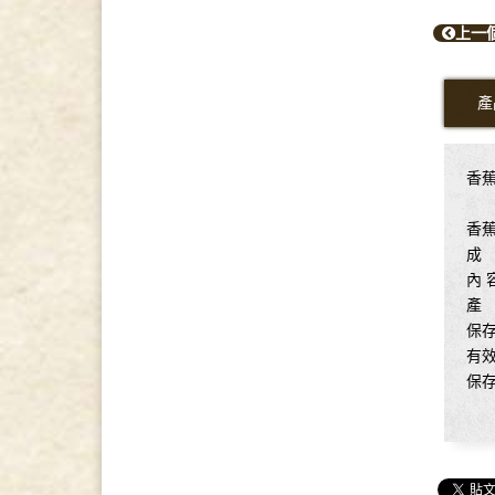
上一
產
香
香蕉
成
內 
產
保
有
保