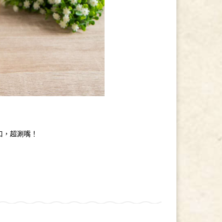
口，超涮嘴！