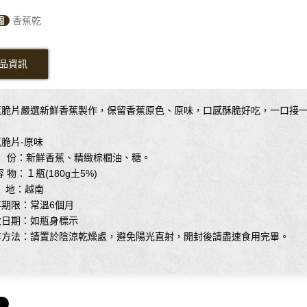
個
香蕉乾
品資訊
蕉脆片嚴選新鮮香蕉製作，保留香蕉原色、原味，口感酥脆好吃，一口接
脆片-原味
 份：新鮮香蕉、精緻棕櫚油、糖。
容 物：１瓶(180g土5%)
 地：越南
存期限：常溫6個月
效日期：如瓶身標示
存方法：請置於陰涼乾燥處，避免陽光直射，開封後請盡速食用完畢。