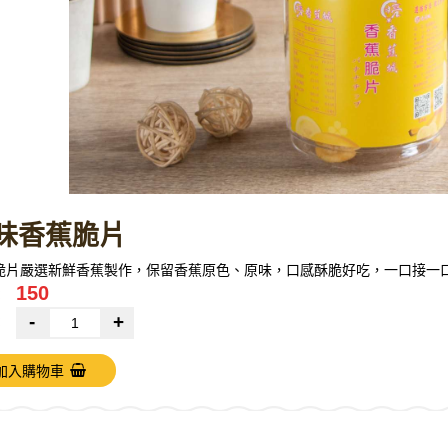
味香蕉脆片
脆片嚴選新鮮香蕉製作，保留香蕉原色、原味，口感酥脆好吃，一口接一
150
：
-
+
：
加入購物車