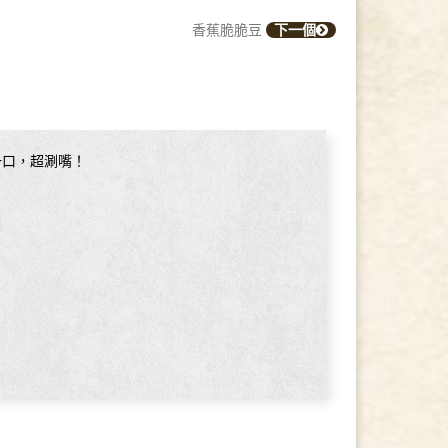
香蕉脆脆豆
下一個
一口，超涮嘴！