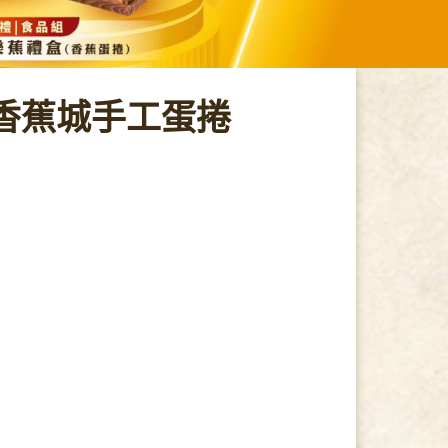
香蕉城手工蛋捲