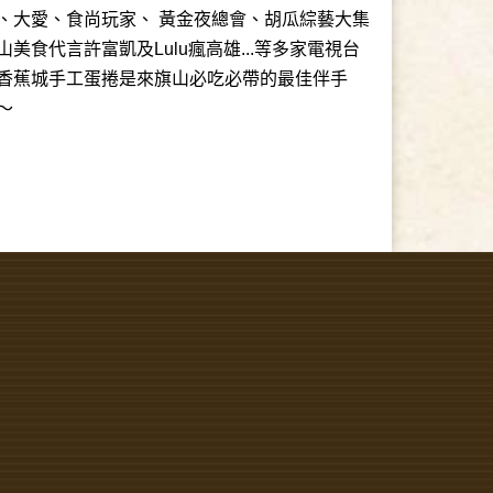
、大愛、食尚玩家、 黃金夜總會、胡瓜綜藝大集
美食代言許富凱及Lulu瘋高雄...等多家電視台
香蕉城手工蛋捲是來旗山必吃必帶的最佳伴手
～