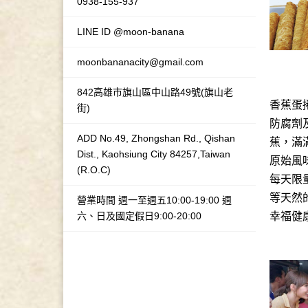
0938-155-937
LINE ID @moon-banana
moonbananacity@gmail.com
842高雄市旗山區中山路49號(旗山老
香蕉蛋
街)
防腐劑
ADD No.49, Zhongshan Rd., Qishan
蕉，滿
Dist., Kaohsiung City 84257,Taiwan
原始風
(R.O.C)
每天限
等天然
營業時間 週一至週五10:00-19:00 週
六、日及國定假日9:00-20:00
幸福健