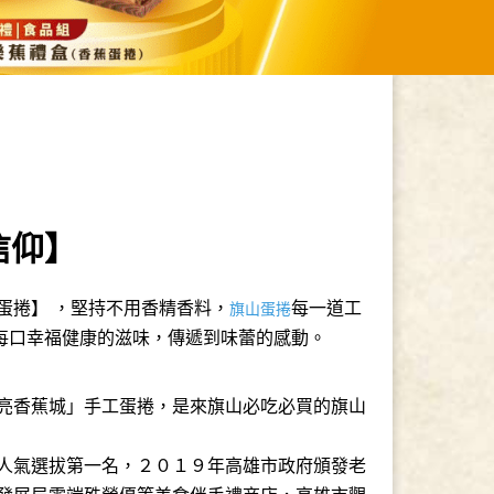
信仰】
蛋捲】 ，堅持不用香精香料，
每一道工
旗山蛋捲
每口幸福健康的滋味，傳遞到味蕾的感動。
亮香蕉城」手工蛋捲，是來旗山必吃必買的旗山
人氣選拔第一名，２０１９年高雄市政府頒發老