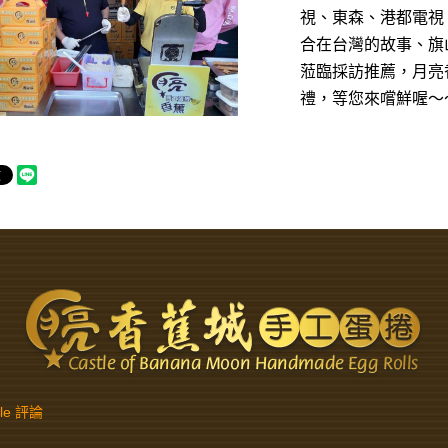
視、東森、港都電視
合在台灣的故事、旗山
蒞臨採訪推薦，月亮
禮，等您來嚐鮮喔～
gle 評論