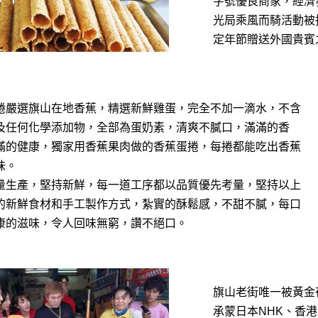
字號優良商家，經濟
光局乘風而騎活動被
定年節贈送外國貴賓
捲嚴選旗山在地香蕉，精選新鮮雞蛋，完全不加一滴水，不含
及任何化學添加物，全部為蛋奶素，清爽不膩口，滿滿的香
滿的健康，獨家用香蕉果肉做的香蕉蛋捲，每捲都能吃出香蕉
味。
量生產，堅持新鮮，每一道工序都以品質優先考量，堅持以上
的新鮮食材和手工製作方式，紮實的酥鬆感，不甜不膩，每口
康的滋味，令人回味無窮，讚不絕口。
旗山老街唯一被黃金
承蒙日本NHK、香