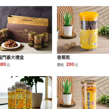
臨門豪大禮盒
香蕉乾
880
200
元
價格
元