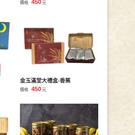
450
價格
元
金玉滿堂大禮盒-香蕉
450
價格
元