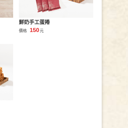
鮮奶手工蛋捲
150
價格
元