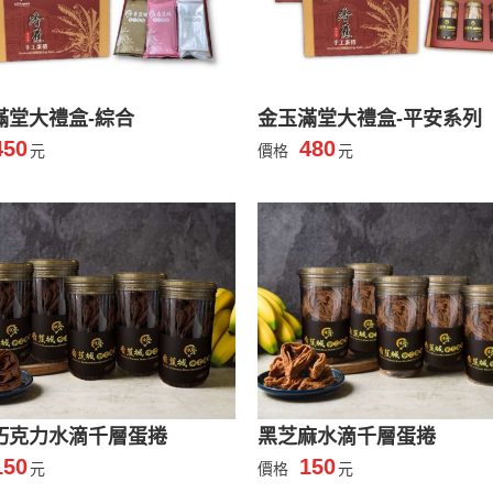
滿堂大禮盒-綜合
金玉滿堂大禮盒-平安系列
450
480
元
價格
元
巧克力水滴千層蛋捲
黑芝麻水滴千層蛋捲
150
150
元
價格
元