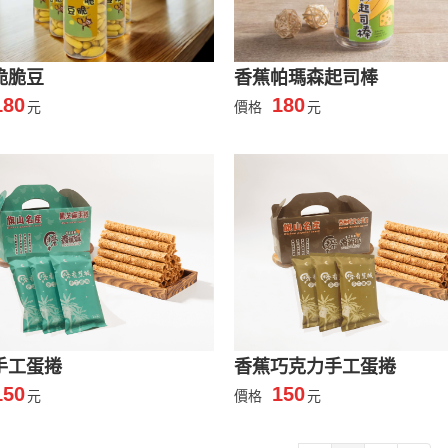
脆脆豆
香蕉帕瑪森起司棒
180
180
元
價格
元
手工蛋捲
香蕉巧克力手工蛋捲
150
150
元
價格
元