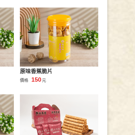
原味香蕉脆片
150
價格
元