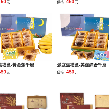
150
450
元
價格
元
蕉禮盒-黃金蕉千層
滿庭蕉禮盒-美滿綜合千層
450
450
元
價格
元