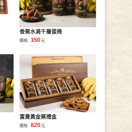
香蕉水滴千層蛋捲
150
價格
元
富貴黃金蕉禮盒
820
價格
元