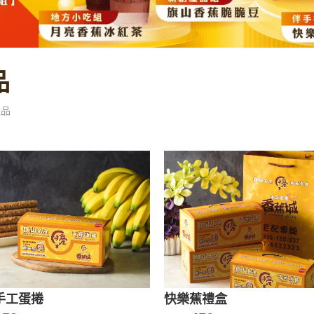
品
產品
手工蛋捲
快樂蕉禮盒